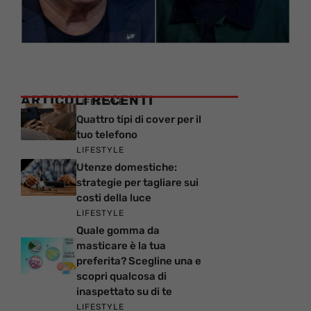
ARTICOLI RECENTI
LIFESTYLE
Quattro tipi di cover per il
tuo telefono
LIFESTYLE
Utenze domestiche:
strategie per tagliare sui
costi della luce
LIFESTYLE
Quale gomma da
masticare è la tua
preferita? Scegline una e
scopri qualcosa di
inaspettato su di te
LIFESTYLE