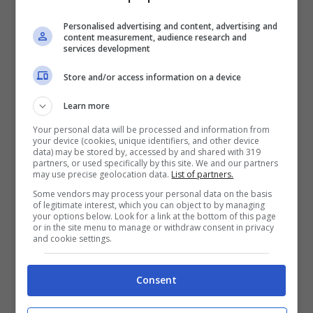
nella norma. Alcune cose io tendo a tenerle
Personalised advertising and content, advertising and
per me, cerco di trovare la mia strada, di
content measurement, audience research and
services development
essere un po’ più indipendente”, così
Store and/or access information on a device
l’ultimo erede della dinastia Carrisi ha
descritto il rapporto con il padre.
Learn more
Your personal data will be processed and information from
your device (cookies, unique identifiers, and other device
data) may be stored by, accessed by and shared with 319
partners, or used specifically by this site. We and our partners
may use precise geolocation data.
List of partners.
Some vendors may process your personal data on the basis
of legitimate interest, which you can object to by managing
your options below. Look for a link at the bottom of this page
or in the site menu to manage or withdraw consent in privacy
and cookie settings.
Consent