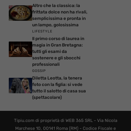
Altro che la classica: la
frittata dolce non ha rivali,
semplicissima e pronta in
un lampo, golosissima
LIFESTYLE
Il primo corso di laurea in
magia in Gran Bretagna:
tutti gli esami da
sostenere e gli sbocchi
professionali
GOSSIP
Diletta Leotta, la tenera
foto con la figlia: si vede
tutto il salotto di casa sua
(spettacolare)
Tipiu.com di proprietà di WEB 365 SRL - Via Nicola
Marchese 10, 00141 Roma (RM) - Codice Fiscale e