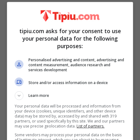
La domanda è la seguente:
guardando
tipiu.com asks for your consent to use
questa immagina, quanti volti vedete in
your personal data for the following
essa?
Prendetevi qualche istante, o meglio
purposes:
anche svariati minuti, e non abbiate fretta
Personalised advertising and content, advertising and
di dare una risposta vaga, come per tentare
content measurement, audience research and
services development
la fortuna, e soprattutto non abbiate poi
Store and/or access information on a device
alcuna paura di dire la vostra, perché
questo test, è doveroso sottolinearlo in
Learn more
modo molto chiaro, non serve -in realtà-
Your personal data will be processed and information from
your device (cookies, unique identifiers, and other device
per rivelarvi qualcosa di più su voi stessi e
data) may be stored by, accessed by and shared with 319
partners, or used specifically by this site. We and our partners
sul vostro carattere, quindi sulla vostra
may use precise geolocation data.
List of partners.
Some vendors may process your personal data on the basis
natura, ma
è un semplice ed elegante
of legitimate interest, which you can object to by managing