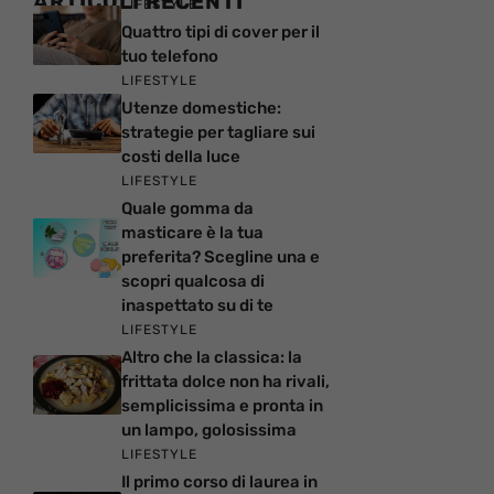
ARTICOLI RECENTI
LIFESTYLE
Quattro tipi di cover per il
tuo telefono
LIFESTYLE
Utenze domestiche:
strategie per tagliare sui
costi della luce
LIFESTYLE
Quale gomma da
masticare è la tua
preferita? Scegline una e
scopri qualcosa di
inaspettato su di te
LIFESTYLE
Altro che la classica: la
frittata dolce non ha rivali,
semplicissima e pronta in
un lampo, golosissima
LIFESTYLE
Il primo corso di laurea in