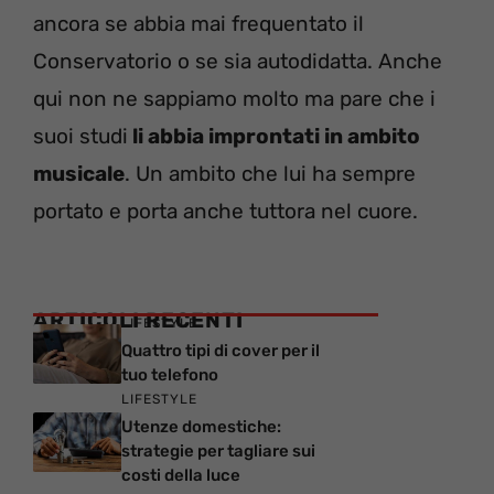
ancora se abbia mai frequentato il
Conservatorio o se sia autodidatta. Anche
qui non ne sappiamo molto ma pare che i
suoi studi
li abbia improntati in ambito
musicale
. Un ambito che lui ha sempre
portato e porta anche tuttora nel cuore.
ARTICOLI RECENTI
LIFESTYLE
Quattro tipi di cover per il
tuo telefono
LIFESTYLE
Utenze domestiche:
strategie per tagliare sui
costi della luce