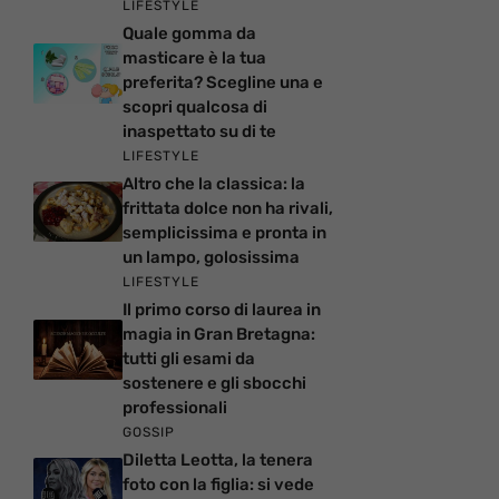
LIFESTYLE
Quale gomma da
masticare è la tua
preferita? Scegline una e
scopri qualcosa di
inaspettato su di te
LIFESTYLE
Altro che la classica: la
frittata dolce non ha rivali,
semplicissima e pronta in
un lampo, golosissima
LIFESTYLE
Il primo corso di laurea in
magia in Gran Bretagna:
tutti gli esami da
sostenere e gli sbocchi
professionali
GOSSIP
Diletta Leotta, la tenera
foto con la figlia: si vede