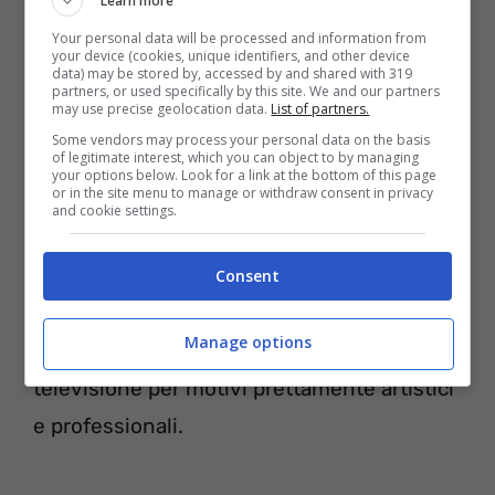
Learn more
professionale anche da una vera e
Your personal data will be processed and information from
profonda amicizia, in nome dalla sua già
your device (cookies, unique identifiers, and other device
data) may be stored by, accessed by and shared with 319
partners, or used specifically by this site. We and our partners
sopracitata riservatezza,
non possiede
may use precise geolocation data.
List of partners.
nemmeno sue pagine Social
ufficiali per
Some vendors may process your personal data on the basis
of legitimate interest, which you can object to by managing
tenersi in contatto coi suoi fan e con il
your options below. Look for a link at the bottom of this page
or in the site menu to manage or withdraw consent in privacy
grande pubblico televisivo in toto.
and cookie settings.
Dulcis in fundo
non ama nemmeno
Consent
rilasciare interviste
e/o fare dichiarazioni
Manage options
che lo riguardino direttamente quando è in
televisione per motivi prettamente artistici
e professionali.