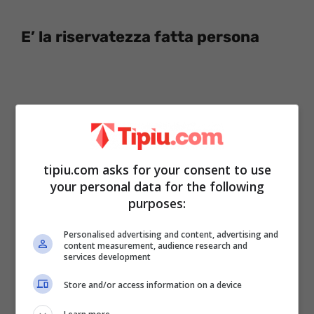
E’ la riservatezza fatta persona
tipiu.com asks for your consent to use
your personal data for the following
purposes:
Personalised advertising and content, advertising and
content measurement, audience research and
Molto altro di lui non c’è modo di sapere
services development
poiché la spalla comica di
Paolo Bonolis
, al
Store and/or access information on a device
quale è legato oltre che da un bel rapporto