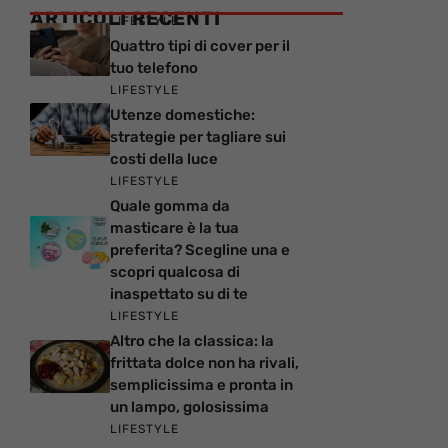
ARTICOLI RECENTI
LIFESTYLE
Quattro tipi di cover per il
tuo telefono
LIFESTYLE
Utenze domestiche:
strategie per tagliare sui
costi della luce
LIFESTYLE
Quale gomma da
masticare è la tua
preferita? Scegline una e
scopri qualcosa di
inaspettato su di te
LIFESTYLE
Altro che la classica: la
frittata dolce non ha rivali,
semplicissima e pronta in
un lampo, golosissima
LIFESTYLE