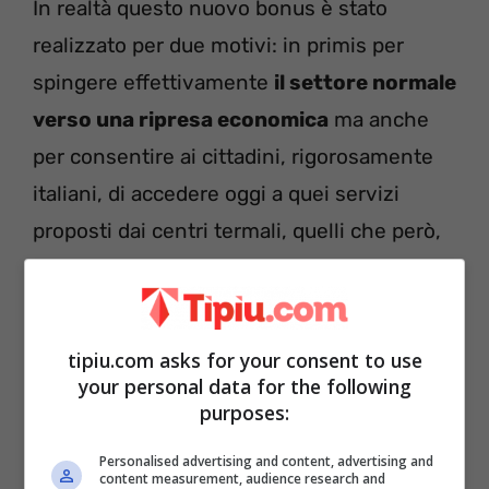
In realtà questo nuovo bonus è stato
realizzato per due motivi: in primis per
spingere effettivamente
il settore normale
verso una ripresa economica
ma anche
per consentire ai cittadini, rigorosamente
italiani, di accedere oggi a quei servizi
proposti dai centri termali, quelli che però,
attenzione, vogliono aderire all’iniziativa, a
spese più basse e ridotte.
tipiu.com asks for your consent to use
your personal data for the following
purposes:
Personalised advertising and content, advertising and
content measurement, audience research and