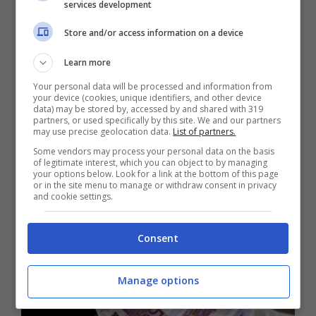
services development
Store and/or access information on a device
Learn more
Your personal data will be processed and information from
your device (cookies, unique identifiers, and other device
Ma in che cosa consiste in concreto questa
data) may be stored by, accessed by and shared with 319
partners, or used specifically by this site. We and our partners
agevolazione?
Il bonus terme 2021
da
may use precise geolocation data.
List of partners.
Some vendors may process your personal data on the basis
diritto, per l’appunto, a
un bonus sconto
of legitimate interest, which you can object to by managing
your options below. Look for a link at the bottom of this page
pari a 200 euro
che si può applicare
or in the site menu to manage or withdraw consent in privacy
and cookie settings.
scegliendo sui servizi forniti da un centro
termale, ribadendo il fatto che deve tale
Consent
centro aver accettato l’adesione a tale
iniziativa.
Manage options