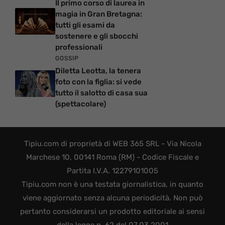
Il primo corso di laurea in
magia in Gran Bretagna:
tutti gli esami da
sostenere e gli sbocchi
professionali
GOSSIP
Diletta Leotta, la tenera
foto con la figlia: si vede
tutto il salotto di casa sua
(spettacolare)
Tipiu.com di proprietà di WEB 365 SRL - Via Nicola
Marchese 10, 00141 Roma (RM) - Codice Fiscale e
Partita I.V.A. 12279101005
Tipiu.com non è una testata giornalistica, in quanto
viene aggiornato senza alcuna periodicità. Non può
pertanto considerarsi un prodotto editoriale ai sensi
della legge n. 62 del 07.03.2001