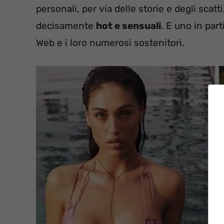
personali, per via delle storie e degli scatt
decisamente
hot e sensuali
. E uno in par
Web e i loro numerosi sostenitori.