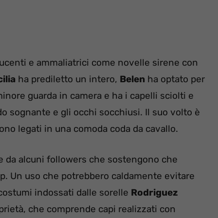
ducenti e ammaliatrici come novelle sirene con
ilia
ha prediletto un intero,
Belen
ha optato per
inore guarda in camera e ha i capelli sciolti e
 sognante e gli occhi socchiusi. Il suo volto è
i sono legati in una comoda coda da cavallo.
te da alcuni followers che sostengono che
op. Un uso che potrebbero caldamente evitare
costumi indossati dalle sorelle
Rodriguez
roprietà, che comprende capi realizzati con