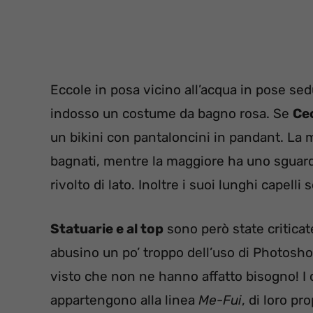
Eccole in posa vicino all’acqua in pose se
indosso un costume da bagno rosa. Se
Cec
un bikini con pantaloncini in pandant. La m
bagnati, mentre la maggiore ha uno sguardo
rivolto di lato. Inoltre i suoi lunghi capell
Statuarie e al top
sono però state critica
abusino un po’ troppo dell’uso di Photosh
visto che non ne hanno affatto bisogno! I 
appartengono alla linea
Me-Fui
, di loro p