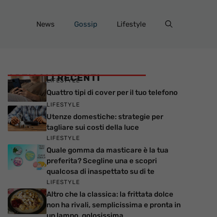
News
Gossip
Lifestyle
ARTICOLI RECENTI
LIFESTYLE
Quattro tipi di cover per il tuo telefono
LIFESTYLE
Utenze domestiche: strategie per
tagliare sui costi della luce
LIFESTYLE
Quale gomma da masticare è la tua
preferita? Scegline una e scopri
qualcosa di inaspettato su di te
LIFESTYLE
Altro che la classica: la frittata dolce
non ha rivali, semplicissima e pronta in
un lampo, golosissima