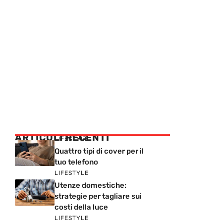
ARTICOLI RECENTI
LIFESTYLE
Quattro tipi di cover per il
tuo telefono
LIFESTYLE
Utenze domestiche:
strategie per tagliare sui
costi della luce
LIFESTYLE