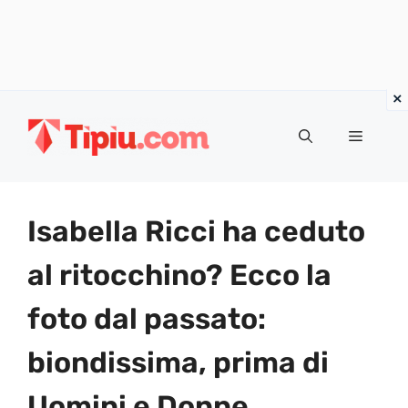
Vai
al
Menu
contenuto
Isabella Ricci ha ceduto
al ritocchino? Ecco la
foto dal passato:
biondissima, prima di
Uomini e Donne