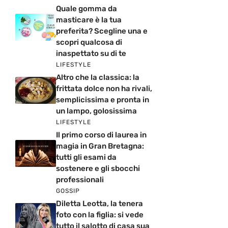
Quale gomma da
masticare è la tua
preferita? Scegline una e
scopri qualcosa di
inaspettato su di te
LIFESTYLE
Altro che la classica: la
frittata dolce non ha rivali,
semplicissima e pronta in
un lampo, golosissima
LIFESTYLE
Il primo corso di laurea in
magia in Gran Bretagna:
tutti gli esami da
sostenere e gli sbocchi
professionali
GOSSIP
Diletta Leotta, la tenera
foto con la figlia: si vede
tutto il salotto di casa sua