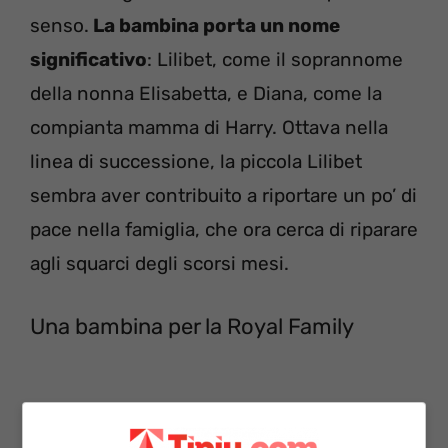
senso.
La bambina porta un nome
significativo
: Lilibet, come il soprannome
della nonna Elisabetta, e Diana, come la
compianta mamma di Harry. Ottava nella
linea di successione, la piccola Lilibet
sembra aver contribuito a riportare un po’ di
pace nella famiglia, che ora cerca di riparare
agli squarci degli scorsi mesi.
Una bambina per la Royal Family