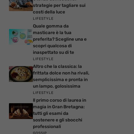
strategie per tagliare sui
costi della luce
LIFESTYLE
Quale gomma da
masticare è la tua
preferita? Scegline una e
scopri qualcosa di
inaspettato su di te
LIFESTYLE
Altro che la classica: la
frittata dolce non ha rivali,
semplicissima e pronta in
un lampo, golosissima
LIFESTYLE
Il primo corso di laurea in
magia in Gran Bretagna:
tutti gli esami da
sostenere e gli sbocchi
professionali
GOSSIP