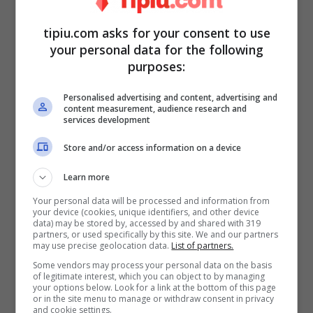
tipiu.com asks for your consent to use
your personal data for the following
purposes:
Personalised advertising and content, advertising and
content measurement, audience research and
services development
Tocca ora ad un altro membro della Famiglia
Store and/or access information on a device
Reale dare il lieto evento. Si tratta di
Learn more
Beatrice, figlia di Andrea di York
, fratello
Your personal data will be processed and information from
del principe Carlo e figlio quindi della
your device (cookies, unique identifiers, and other device
data) may be stored by, accessed by and shared with 319
Regina Elisabetta. La nipote della regina ha
partners, or used specifically by this site. We and our partners
may use precise geolocation data.
List of partners.
dovuto affrontare alcune complicazioni
Some vendors may process your personal data on the basis
durante la gravidanza che l’hanno costretta
of legitimate interest, which you can object to by managing
your options below. Look for a link at the bottom of this page
persino al ricovero. I medici sono però stati
or in the site menu to manage or withdraw consent in privacy
and cookie settings.