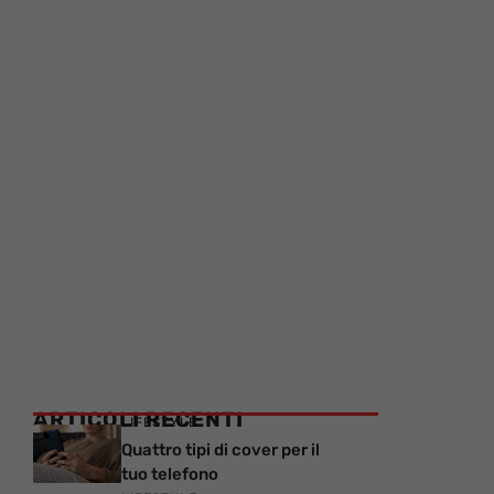
ARTICOLI RECENTI
LIFESTYLE
Quattro tipi di cover per il
tuo telefono