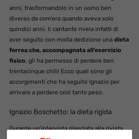
anni, trasformandolo in un uomo ben
diverso da com’era quando aveva solo
quindici anni. Il cantante rivela infatti di
aver seguito con molta dedizione una
dieta
ferrea che, accompagnata all’esercizio
fisico
, gli ha permesso di perdere ben
trentacinque chili! Ecco quali sono gli
accorgimenti che ha seguito Ignazio per
arrivare a perdere così tanto peso.
Ignazio Boschetto: la dieta rigida
Durante un’intervista rilasciata alla rivista
settimanale
DiPiù
, Ignazio rivela infatti: “Ho