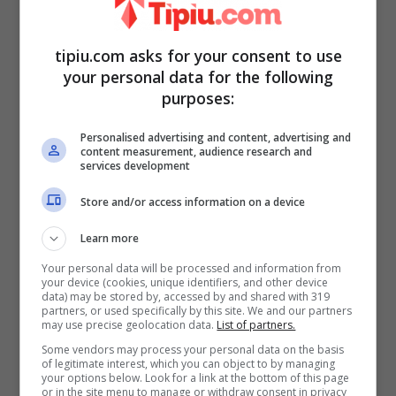
impiegato un anno e mezzo per arrivare a
tipiu.com asks for your consent to use
questo risultato, abbinando dieta e attività
your personal data for the following
fisica”. Ignazio Boschetto ha seguito un
purposes:
programma specifico con molta serietà: “Mi
Personalised advertising and content, advertising and
sono fatto consigliare da un allenatore
content measurement, audience research and
services development
personale e lui mi ha spiegato quali esercizi
Store and/or access information on a device
fare e che cosa non mangiare”.
Corretta
alimentazione e attività fisica
si sono
Learn more
confermate quindi una scelta vincente.
Your personal data will be processed and information from
your device (cookies, unique identifiers, and other device
data) may be stored by, accessed by and shared with 319
partners, or used specifically by this site. We and our partners
may use precise geolocation data.
List of partners.
Some vendors may process your personal data on the basis
of legitimate interest, which you can object to by managing
your options below. Look for a link at the bottom of this page
or in the site menu to manage or withdraw consent in privacy