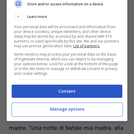
Store and/or access information on a device
Costanzo Show
e, sentendosi a suo agio,
non ha avuto alcun problema a parlare della
Learn more
sua vita privata e di fare importanti
Your personal data will be processed and information from
your device (cookies, unique identifiers, and other device
rivelazioni. Ma quella che ha scioccato un
data) may be stored by, accessed by and shared with 319
partners, or used specifically by this site. We and our partners
po’ tutti, compreso il conduttore, è stata
may use precise geolocation data.
List of partners.
Some vendors may process your personal data on the basis
quella relativa allo stop della sua relazione
of legitimate interest, which you can object to by managing
your options below. Look for a link at the bottom of this page
con
Maria Soledad Temporini
. Tuttavia c’è
or in the site menu to manage or withdraw consent in privacy
and cookie settings.
anche da dire che
Rudy
ha anche avuto un
trascorso molto particolare, ha infatti
Consent
scoperto solo a 30 anni di età chi fosse il
suo vero padre biologico, il conduttore TV
Manage options
Davide Mengacci
. Glielo ha rivelato sua
madre. “Una notte di Natale mia madre, alla