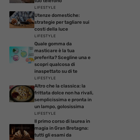
tuo telefono
LIFESTYLE
Utenze domestiche:
strategie per tagliare sui
costi della luce
LIFESTYLE
Quale gomma da
masticare è la tua
preferita? Scegline una e
scopri qualcosa di
inaspettato su di te
LIFESTYLE
Altro che la classica: la
frittata dolce non ha rivali,
semplicissima e pronta in
un lampo, golosissima
LIFESTYLE
Il primo corso di laurea in
magia in Gran Bretagna:
tutti gli esami da