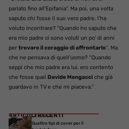
parlato fino all’Epifania”. Ma poi, una volta
saputo chi fosse il suo vero padre, l’ha
voluto incontrare? “Quando ho saputo che
era mio padre ci sono voluti un po’ di anni
per
trovare il coraggio di affrontarlo
“. Ma
che ne pensava di quell’uomo? “Quando
seppi che mio padre era lui, ero contento
che fosse quel
Davide Mengacci
che già
guardavo in TV e che mi piaceva.”
ARTICOLI RECENTI
LIFESTYLE
Quattro tipi di cover per il